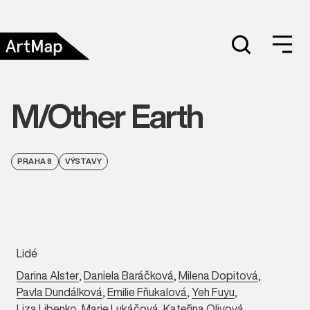
M/Other Earth
PRAHA 8
VÝSTAVY
Lidé
Darina Alster
,
Daniela Baráčková
,
Milena Dopitová
,
Pavla Dundálková
,
Emilie Fňukalová
,
Yeh Fuyu
,
Liza Libenko
,
Marie Lukáčová
,
Kateřina Olivová
,