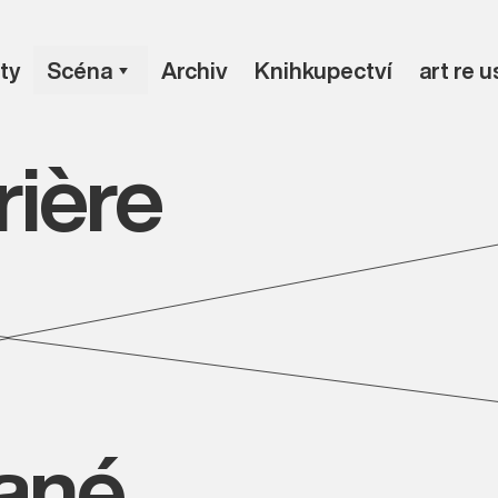
ty
Scéna
Archiv
Knihkupectví
art re 
rière
vané