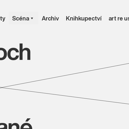
ty
Scéna
Archiv
Knihkupectví
art re 
och
vané