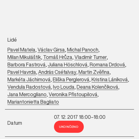
Lidé
Pavel Matela
,
Václav Girsa
,
Michal Panoch
,
Milan Mikuláštík
,
Tomáš Hrůza
,
Vladimír Turner
,
Barbora Fastrová
,
Juliana Höschlová
,
Romana Drdová
,
Pavel Havrda
,
András Cséfalvay
,
Martin Zvěřina
,
Markéta Jáchimová
,
Eliška Perglerová
,
Kristina Láníková
,
Vendula Radostová
,
Ivo Louda
,
Deana Kolenčíková
,
Jana Mercogliano
,
Veronika Přistoupilová
,
Mariantonietta Bagliato
07. 12. 2017 18:00–18:00
Datum
UKONČENO