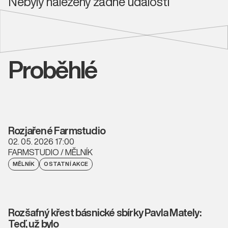
Nebyly nalezeny žádné události
Proběhlé
Rozjařené Farmstudio
02. 05. 2026 17:00
FARMSTUDIO / MĚLNÍK
MĚLNÍK
OSTATNÍ AKCE
Rozšafný křest básnické sbírky Pavla Mately:
Teď, už bylo