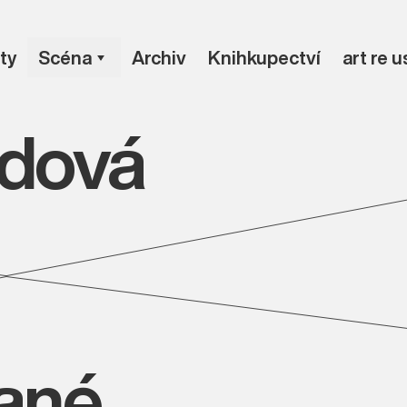
ty
Scéna
Archiv
Knihkupectví
art re 
dová
vané