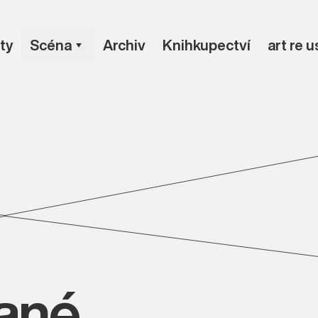
ty
Scéna
Archiv
Knihkupectví
art re 
vané