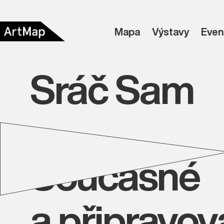
Mapa
Výstavy
Even
Sráč Sam
Současné
a připravo