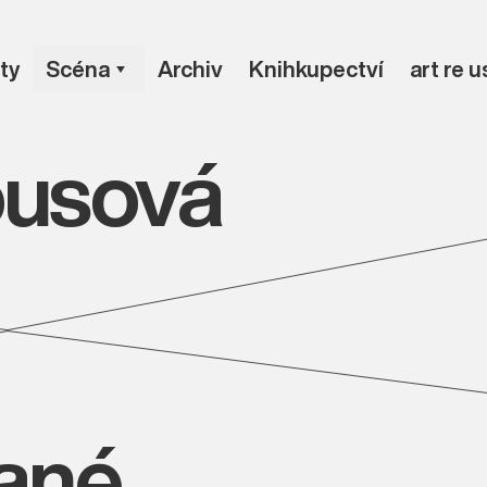
ty
Scéna
Archiv
Knihkupectví
art re 
ousová
vané