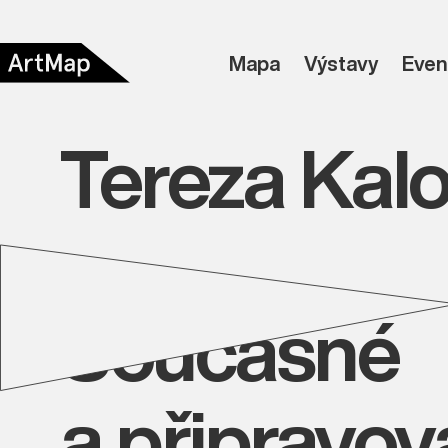
Mapa
Výstavy
Even
Tereza Kal
Současné
a připravo