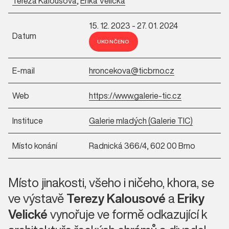
Tereza Kalousová
,
Erika Velická
15. 12. 2023 - 27. 01. 2024
Datum
UKONČENO
E-mail
hroncekova@ticbrno.cz
Web
https://www.galerie-tic.cz
Instituce
Galerie mladých (Galerie TIC)
Místo konání
Radnická 366/4, 602 00 Brno
Místo jinakosti, všeho i ničeho, khora, se
ve výstavě
Terezy Kalousové
a
Eriky
Velické
vynořuje ve formě odkazující k