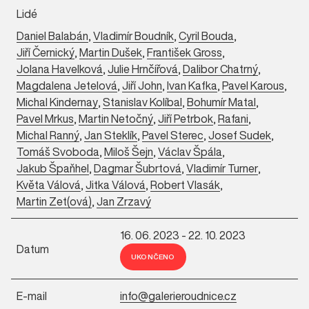
Lidé
Daniel Balabán
,
Vladimír Boudník
,
Cyril Bouda
,
Jiří Černický
,
Martin Dušek
,
František Gross
,
Jolana Havelková
,
Julie Hrnčířová
,
Dalibor Chatrný
,
Magdalena Jetelová
,
Jiří John
,
Ivan Kafka
,
Pavel Karous
,
Michal Kindernay
,
Stanislav Kolíbal
,
Bohumír Matal
,
Pavel Mrkus
,
Martin Netočný
,
Jiří Petrbok
,
Rafani
,
Michal Ranný
,
Jan Steklík
,
Pavel Sterec
,
Josef Sudek
,
Tomáš Svoboda
,
Miloš Šejn
,
Václav Špála
,
Jakub Špaňhel
,
Dagmar Šubrtová
,
Vladimír Turner
,
Květa Válová
,
Jitka Válová
,
Robert Vlasák
,
Martin Zet(ová)
,
Jan Zrzavý
16. 06. 2023 - 22. 10. 2023
Datum
UKONČENO
E-mail
info@galerieroudnice.cz