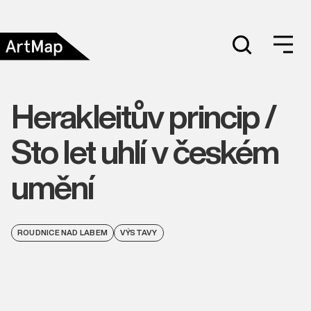
Herakleitův princip /
Sto let uhlí v českém
umění
ROUDNICE NAD LABEM
VÝSTAVY