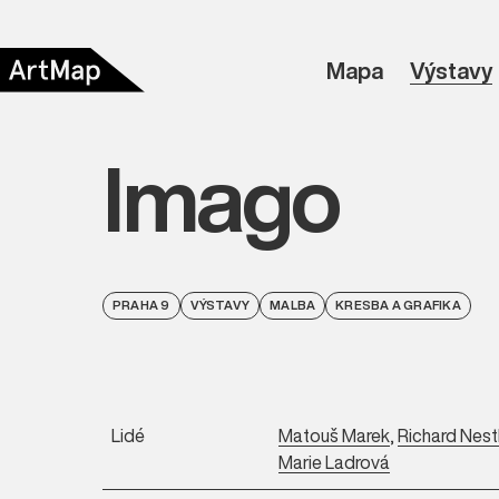
Mapa
Výstavy
Imago
PRAHA 9
VÝSTAVY
MALBA
KRESBA A GRAFIKA
Lidé
Matouš Marek
,
Richard Nest
Marie Ladrová