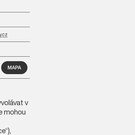
y.cz
MAPA
volávat v
 se mohou
e“),