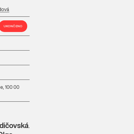
ldová
UKONČENO
e, 100 00
dičovská
.