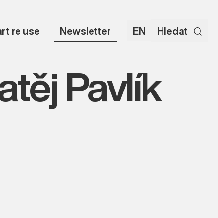
art re use
Newsletter
EN
Hledat
těj Pavlík