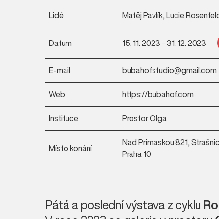
Lidé
Matěj Pavlík
,
Lucie Rosenfe
Datum
15. 11. 2023 - 31. 12. 2023
E-mail
bubahofstudio@gmail.com
Web
https://bubahof.com
Instituce
Prostor Olga
Nad Primaskou 821, Strašnic
Místo konání
Praha 10
Pátá a poslední výstava z cyklu
Ro