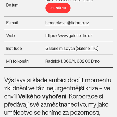
Datum
UKONČENO
E-mail
hroncekova@ticbrno.cz
Web
https://www.galerie-tic.cz
Instituce
Galerie mladých (Galerie TIC)
Místo konání
Radnická 366/4, 602 00 Brno
Výstava si klade ambici docílit momentu
zklidnění ve fázi nejurgentnější krize – ve
chvíli
Velkého vyhoření
. Korporace si
předávají své zaměstnanectvo, my jako
umělectvo se honíme za pozorností,