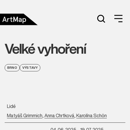
Velké vyhoření
BRNO
VÝSTAVY
Lidé
Matyáš Grimmich
,
Anna Chrtková
,
Karolína Schön
04. 06. 2025 - 19. 07. 2025