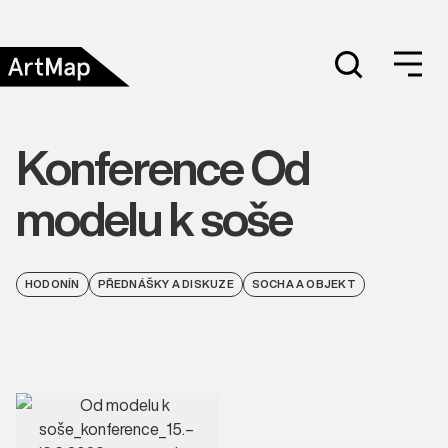
Konference Od
modelu k soše
HODONÍN
PŘEDNÁŠKY A DISKUZE
SOCHA A OBJEKT