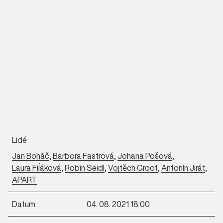
Lidé
Jan Boháč
,
Barbora Fastrová
,
Johana Pošová
,
Laura Fiĺáková
,
Robin Seidl
,
Vojtěch Groot
,
Antonín Jirát
,
APART
Datum
04. 08. 2021 18:00