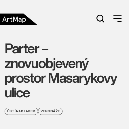
Parter –
znovuobjevený
prostor Masarykovy
ulice
ÚSTÍ NAD LABEM
VERNISÁŽE