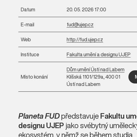
Datum
20. 05. 2026 17:00
E-mail
fud@ujep.cz
Web
http://fud.ujep.cz
Instituce
Fakulta umění a designu UJEP
Dům umění Ústí nad Labem
Místo konání
Klíšská 1101/129a, 400 01
Ústí nad Labem
Planeta FUD
představuje
Fakultu um
designu UJEP
jako svébytný uměleck
ekosystém, v němž se během studia