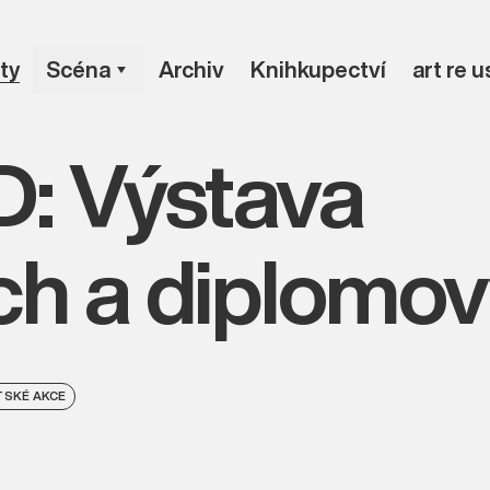
ty
Scéna
Archiv
Knihkupectví
art re 
D: Výstava
ch a diplomov
SKÉ AKCE