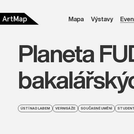
Mapa
Výstavy
Even
Planeta FU
bakalářský
ÚSTÍ NAD LABEM
VERNISÁŽE
SOUČASNÉ UMĚNÍ
STUDENT