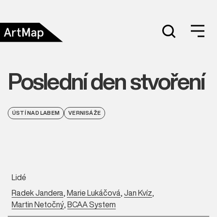
Poslední den stvoření
ÚSTÍ NAD LABEM
VERNISÁŽE
Lidé
Radek Jandera
,
Marie Lukáčová
,
Jan Kvíz
,
Martin Netočný
,
BCAA System