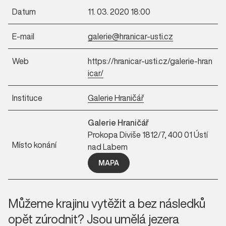
Datum
11. 03. 2020 18:00
E-mail
galerie@hranicar-usti.cz
Web
https://hranicar-usti.cz/galerie-hran
icar/
Instituce
Galerie Hraničář
Galerie Hraničář
Prokopa Diviše 1812/7, 400 01 Ústí
Místo konání
nad Labem
MAPA
Můžeme krajinu vytěžit a bez následků
opět zúrodnit? Jsou umělá jezera