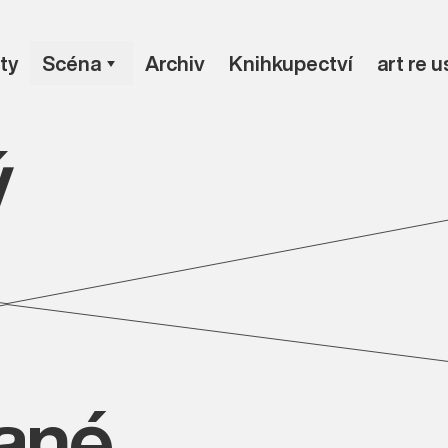
ty
Scéna
Archiv
Knihkupectví
art re 
ý
vané