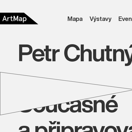
Mapa
Výstavy
Even
Petr Chutn
Současné
a připravo