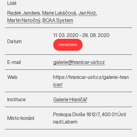
Lidé
Radek Jandera
,
Marie Lukáčová
,
Jan Kvíz
,
Martin Netočný
,
BCAA System
11. 03. 2020 - 28. 08. 2020
Datum
UKONČENO
E-mail
galerie@hranicar-usti.cz
Web
https://hranicar-usti.cz/galerie-hran
icar/
Instituce
Galerie Hraničář
Prokopa Diviše 1812/7, 400 01 Ústí
Místo konání
nad Labem